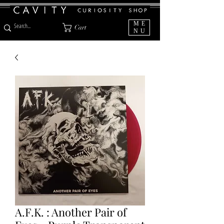
ME
Cart
NU
A.F.K. : Another Pair of