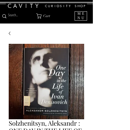
ME
Cart
NU
Solzhenitsyn, Aleksandr :