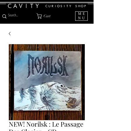
ME
Cart
NU
NEW! Norilsk : Le Passage