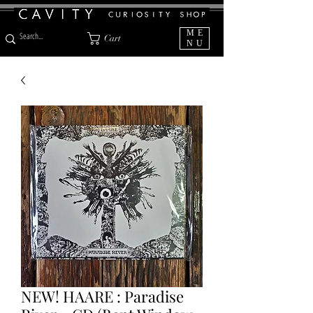
ME
Cart
NU
NEW! HAARE : Paradise