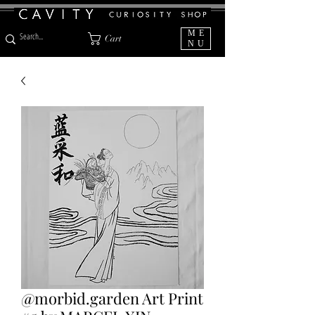
ME
Cart
NU
@morbid.garden Art Print