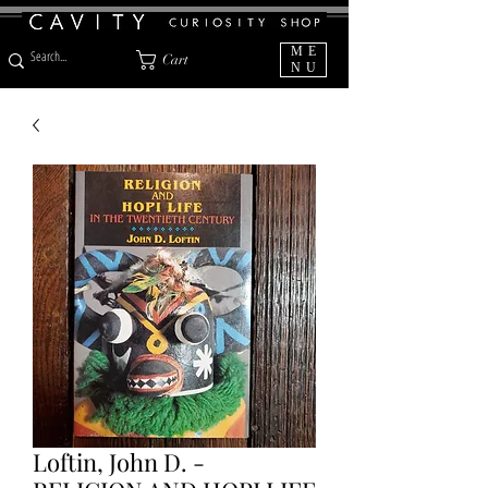
ME
Cart
NU
Loftin, John D. -