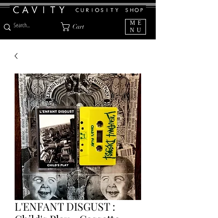
ME
Cart
NU
L'ENFANT DISGUST :