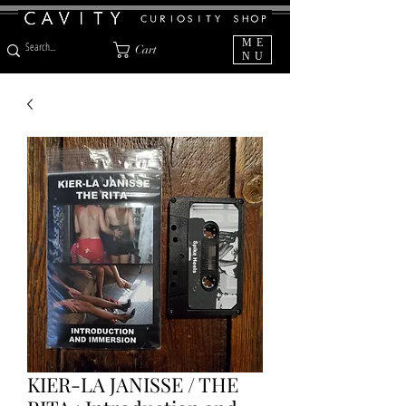
ME
Cart
NU
KIER-LA JANISSE / THE