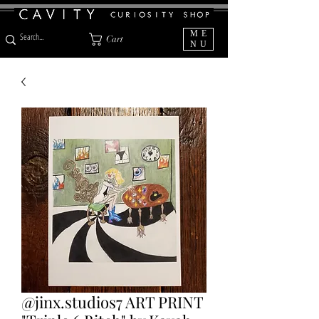
ME
Cart
NU
@jinx.studios7 ART PRINT