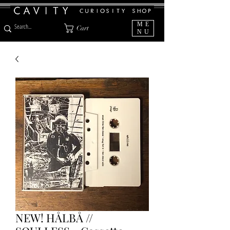
ME
Cart
NU
NEW! HÅLBÅ //