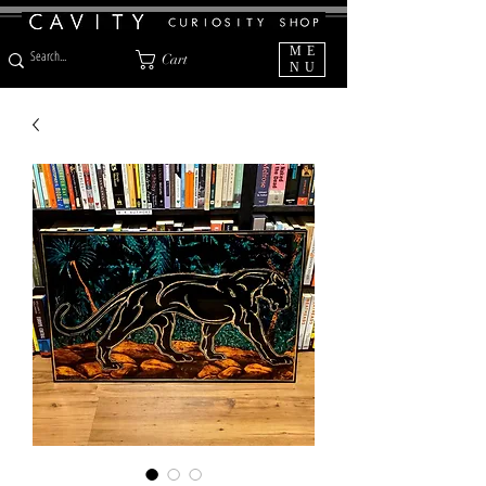
ME
Cart
NU