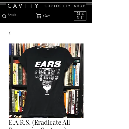
ME
Cart
NU
E.A.R.S. (Eradicate All