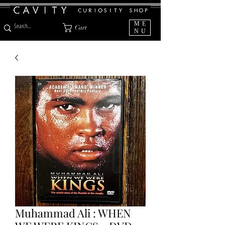
ME
Cart
NU
Muhammad Ali : WHEN