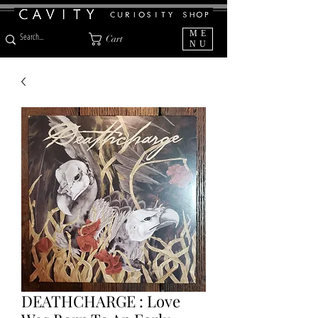
ME
Cart
NU
DEATHCHARGE : Love