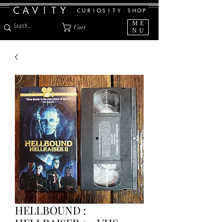
ME
Cart
NU
HELLBOUND :