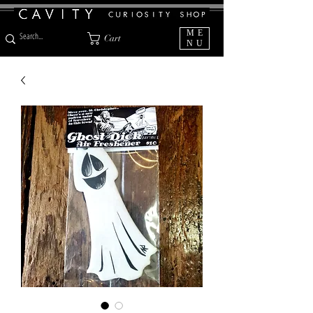
ME
Cart
NU