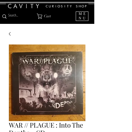
ME
Cart
NU
WAR // PLAGUE : Into The