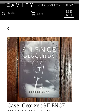
ME
Cart
NU
Case, George : SILENCE