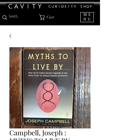
ME
Cart
NU
Campbell, Joseph :