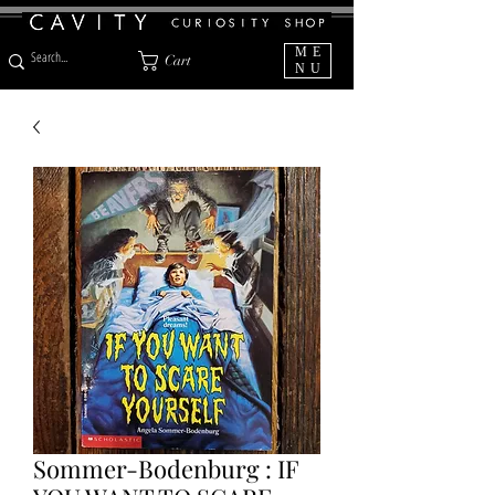
ME
Cart
NU
Sommer-Bodenburg : IF