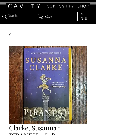
ME
Cart
NU
Clarke, Susanna :